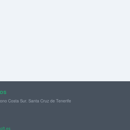
ROS
gono Costa Sur. Santa Cruz de Tenerife
oft.es