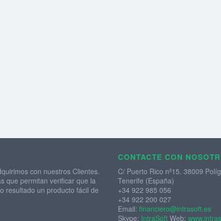
CONTACTE CON NOSOT
quirimos con nuestros Clientes.
C/ Puerto Rico nº15. 38009 Polí
s que permitan verificar que la
Tenerife (España)
 resultado un producto fácil de
+34 922 985 056
+34 922 200 027
Email:
financiero@intrasoft.es
Skype:
IntraSoft
Web:
www.intras